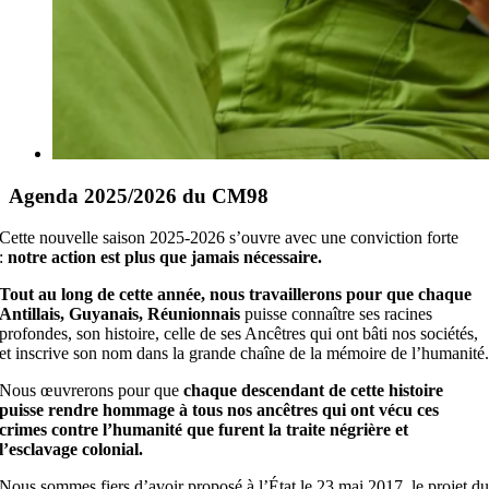
Agenda 2025/2026 du CM98
Cette nouvelle saison 2025-2026 s’ouvre avec une conviction forte
:
notre action est plus que jamais nécessaire.
Tout au long de cette année, nous travaillerons pour que chaque
Antillais, Guyanais, Réunionnais
puisse connaître ses racines
profondes, son histoire, celle de ses Ancêtres qui ont bâti nos sociétés,
et inscrive son nom dans la grande chaîne de la mémoire de l’humanité
Nous œuvrerons pour que
chaque descendant de cette histoire
puisse rendre hommage à tous nos ancêtres qui ont vécu ces
crimes contre l’humanité que furent la traite négrière et
l’esclavage colonial.
Nous sommes fiers d’avoir proposé à l’État le 23 mai 2017, le projet d