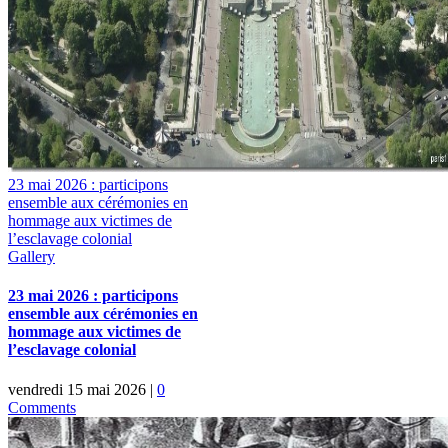
23 mai 2026 : participons
ensemble aux cérémonies en
hommage aux victimes de
l’esclavage colonial
Gallery
23 mai 2026 : participons
ensemble aux cérémonies en
hommage aux victimes de
l’esclavage colonial
vendredi 15 mai 2026
|
0
Comments