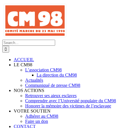
Skip
to
content
Search
for:
ACCUEIL
LE CM98
L’association CM98
La direction du CM98
Actualités
Communiqué de presse CM98
NOS ACTIONS
Retrouver ses aieux esclaves
Comprendre avec l’Université populaire du CM98
Honorer la mémoire des victimes de l’esclavage
VOTRE SOUTIEN
Adhérer au CM98
Faire un don
CONTACT