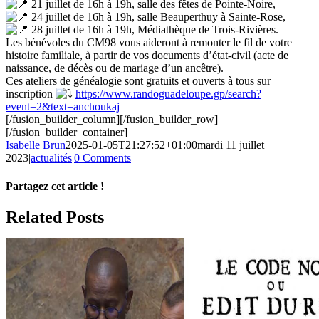
21 juillet de 16h à 19h, salle des fêtes de Pointe-Noire,
24 juillet de 16h à 19h, salle Beauperthuy à Sainte-Rose,
28 juillet de 16h à 19h, Médiathèque de Trois-Rivières.
Les bénévoles du CM98 vous aideront à remonter le fil de votre
histoire familiale, à partir de vos documents d’état-civil (acte de
naissance, de décès ou de mariage d’un ancêtre).
Ces ateliers de généalogie sont gratuits et ouverts à tous sur
inscription
https://www.randoguadeloupe.gp/search?
event=2&text=anchoukaj
[/fusion_builder_column][/fusion_builder_row]
[/fusion_builder_container]
Isabelle Brun
2025-01-05T21:27:52+01:00
mardi 11 juillet
2023
|
actualités
|
0 Comments
Partagez cet article !
Facebook
X
Reddit
LinkedIn
WhatsApp
Telegram
Tumblr
Pinterest
Vk
Xing
Email
Related Posts