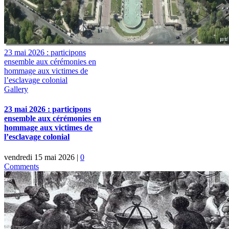
23 mai 2026 : participons
ensemble aux cérémonies en
hommage aux victimes de
l’esclavage colonial
Gallery
23 mai 2026 : participons
ensemble aux cérémonies en
hommage aux victimes de
l’esclavage colonial
vendredi 15 mai 2026
|
0
Comments