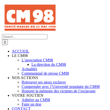
Skip
to
content
Search
for:
ACCUEIL
LE CM98
L’association CM98
La direction du CM98
Actualités
Communiqué de presse CM98
NOS ACTIONS
Retrouver ses aieux esclaves
Comprendre avec l’Université populaire du CM98
Honorer la mémoire des victimes de l’esclavage
VOTRE SOUTIEN
Adhérer au CM98
Faire un don
CONTACT