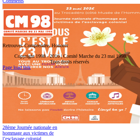
Comments
Retrouver, Comprendre, Honorer
Copyright 1998 - 2016 | Comité Marche du 23 mai 1998
Tous droits réservés
Toggle
Page load link
Sliding
Go
Bar
to
Area
Top
28ème Journée nationale en
hommage aux victimes de
l’esclavage colonial