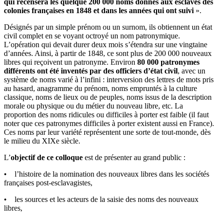
qui recensera les quelque 200 000 noms donnés aux esclaves des
colonies françaises en 1848 et dans les années qui ont suivi
».
Désignés par un simple prénom ou un surnom, ils obtiennent un état
civil complet en se voyant octroyé un nom patronymique.
L’opération qui devait durer deux mois s’étendra sur une vingtaine
d’années. Ainsi, à partir de 1848, ce sont plus de 200 000 nouveaux
libres qui reçoivent un patronyme. Environ
80 000 patronymes
différents ont été inventés par des officiers d’état civil
, avec un
système de noms varié à l’infini : interversion des lettres de mots pris
au hasard, anagramme du prénom, noms empruntés à la culture
classique, noms de lieux ou de peuples, noms issus de la description
morale ou physique ou du métier du nouveau libre, etc. La
proportion des noms ridicules ou difficiles à porter est faible (il faut
noter que ces patronymes difficiles à porter existent aussi en France).
Ces noms par leur variété représentent une sorte de tout-monde, dès
le milieu du XIXe siècle.
L’
objectif de ce colloque
est de présenter au grand public :
• l’histoire de la nomination des nouveaux libres dans les sociétés
françaises post-esclavagistes,
• les sources et les acteurs de la saisie des noms des nouveaux
libres,