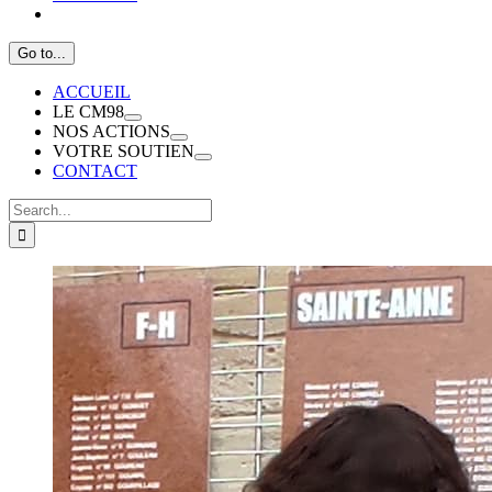
Go to...
ACCUEIL
LE CM98
NOS ACTIONS
VOTRE SOUTIEN
CONTACT
Search
for:
View
Larger
Image