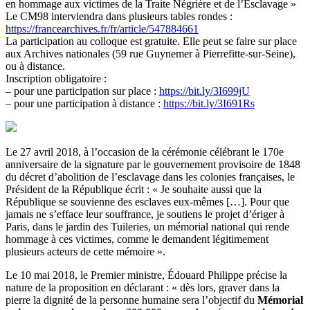
en hommage aux victimes de la Traite Négrière et de l’Esclavage »
Le CM98 interviendra dans plusieurs tables rondes :
https://francearchives.fr/fr/article/547884661
La participation au colloque est gratuite. Elle peut se faire sur place
aux Archives nationales (59 rue Guynemer à Pierrefitte-sur-Seine),
ou à distance.
Inscription obligatoire :
– pour une participation sur place :
https://bit.ly/3I699jU
– pour une participation à distance :
https://bit.ly/3I691Rs
Le 27 avril 2018, à l’occasion de la cérémonie célébrant le 170e
anniversaire de la signature par le gouvernement provisoire de 1848
du décret d’abolition de l’esclavage dans les colonies françaises, le
Président de la République écrit : « Je souhaite aussi que la
République se souvienne des esclaves eux-mêmes […]. Pour que
jamais ne s’efface leur souffrance, je soutiens le projet d’ériger à
Paris, dans le jardin des Tuileries, un mémorial national
qui rende
hommage à ces victimes, comme le demandent légitimement
plusieurs acteurs de cette mémoire ».
Le 10 mai 2018, le Premier ministre, Édouard Philippe précise la
nature de la proposition en déclarant : « dès lors, graver dans la
pierre la dignité de la personne humaine sera l’objectif du
Mémorial