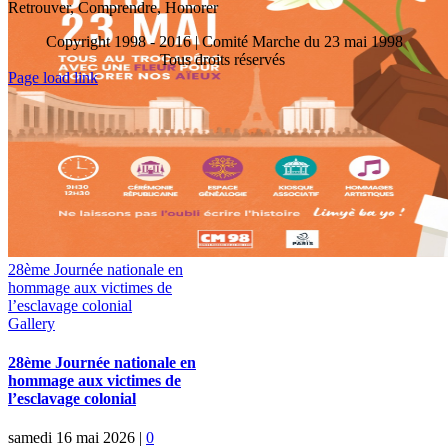
Retrouver, Comprendre, Honorer
Copyright 1998 - 2016 | Comité Marche du 23 mai 1998
Tous droits réservés
Toggle
Page load link
Sliding
Go
Bar
to
Area
Top
28ème Journée nationale en
hommage aux victimes de
l’esclavage colonial
Gallery
28ème Journée nationale en
hommage aux victimes de
l’esclavage colonial
samedi 16 mai 2026
|
0