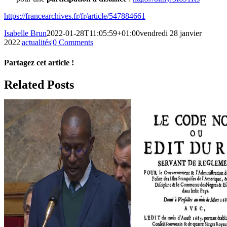
https://francearchives.fr/fr/article/547884661
Isabelle Brun
2022-01-28T11:05:59+01:00
vendredi 28 janvier
2022
|
actualités
|
0 Comments
Partagez cet article !
Facebook
X
Reddit
LinkedIn
WhatsApp
Telegram
Tumblr
Pinterest
Vk
Xing
Email
Related Posts