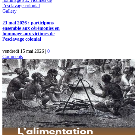
hommage aux victimes de
l’esclavage colonial
Gallery
23 mai 2026 : participons
ensemble aux cérémonies en
hommage aux victimes de
l’esclavage colonial
vendredi 15 mai 2026
|
0
Comments