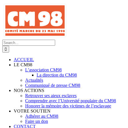
Skip
to
content
Search
for:
ACCUEIL
LE CM98
L’association CM98
La direction du CM98
Actualités
Communiqué de presse CM98
NOS ACTIONS
Retrouver ses aieux esclaves
Comprendre avec l’Université populaire du CM98
Honorer la mémoire des victimes de l’esclavage
VOTRE SOUTIEN
Adhérer au CM98
Faire un don
CONTACT