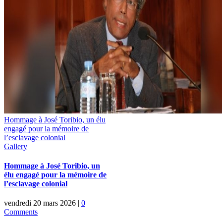
Hommage à José Toribio, un élu
engagé pour la mémoire de
l’esclavage colonial
Gallery
Hommage à José Toribio, un
élu engagé pour la mémoire de
l’esclavage colonial
vendredi 20 mars 2026
|
0
Comments