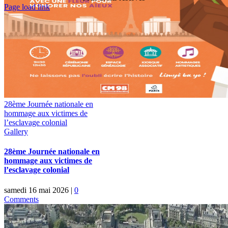
Toggle
Page load link
Sliding
Go
Bar
to
Area
Top
28ème Journée nationale en
hommage aux victimes de
l’esclavage colonial
Gallery
28ème Journée nationale en
hommage aux victimes de
l’esclavage colonial
samedi 16 mai 2026
|
0
Comments