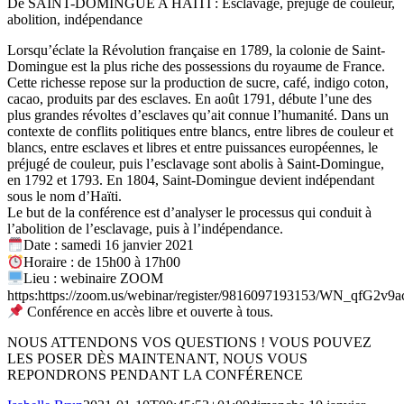
De SAINT-DOMINGUE A HAÏTI : Esclavage, préjugé de couleur,
abolition, indépendance
Lorsqu’éclate la Révolution française en 1789, la colonie de Saint-
Domingue est la plus riche des possessions du royaume de France.
Cette richesse repose sur la production de sucre, café, indigo coton,
cacao, produits par des esclaves. En août 1791, débute l’une des
plus grandes révoltes d’esclaves qu’ait connue l’humanité. Dans un
contexte de conflits politiques entre blancs, entre libres de couleur et
blancs, entre esclaves et libres et entre puissances européennes, le
préjugé de couleur, puis l’esclavage sont abolis à Saint-Domingue,
en 1792 et 1793. En 1804, Saint-Domingue devient indépendant
sous le nom d’Haïti.
Le but de la conférence est d’analyser le processus qui conduit à
l’abolition de l’esclavage, puis à l’indépendance.
Date : samedi 16 janvier 2021
Horaire : de 15h00 à 17h00
Lieu : webinaire ZOOM
https:https://zoom.us/webinar/register/9816097193153/WN_qfG
Conférence en accès libre et ouverte à tous.
NOUS ATTENDONS VOS QUESTIONS ! VOUS POUVEZ
LES POSER DÈS MAINTENANT, NOUS VOUS
REPONDRONS PENDANT LA CONFÉRENCE