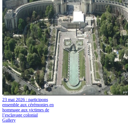
23 mai 2026 : participons
ensemble aux cérémonies en
hommage aux victimes de
l’esclavage colonial
Gallery