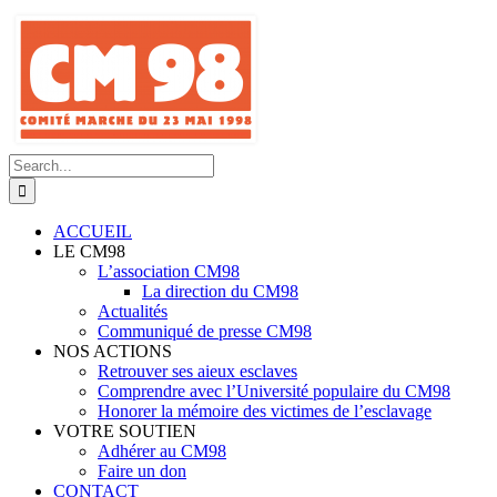
Skip
to
content
Search
for:
ACCUEIL
LE CM98
L’association CM98
La direction du CM98
Actualités
Communiqué de presse CM98
NOS ACTIONS
Retrouver ses aieux esclaves
Comprendre avec l’Université populaire du CM98
Honorer la mémoire des victimes de l’esclavage
VOTRE SOUTIEN
Adhérer au CM98
Faire un don
CONTACT