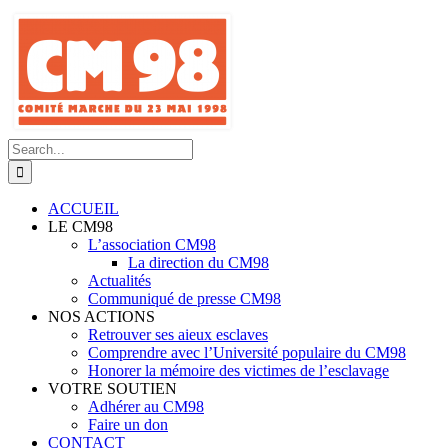
Skip
to
content
Search
for:
ACCUEIL
LE CM98
L’association CM98
La direction du CM98
Actualités
Communiqué de presse CM98
NOS ACTIONS
Retrouver ses aieux esclaves
Comprendre avec l’Université populaire du CM98
Honorer la mémoire des victimes de l’esclavage
VOTRE SOUTIEN
Adhérer au CM98
Faire un don
CONTACT