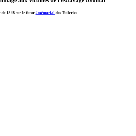
ommage aux victimes de l’esclavage colonial
 de 1848 sur le futur
#mémorial
des Tuileries