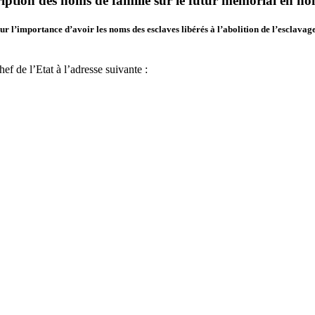
cription des noms de famille sur le futur mémorial en h
’importance d’avoir les noms des esclaves libérés à l’abolition de l’esclavage
f de l’Etat à l’adresse suivante :