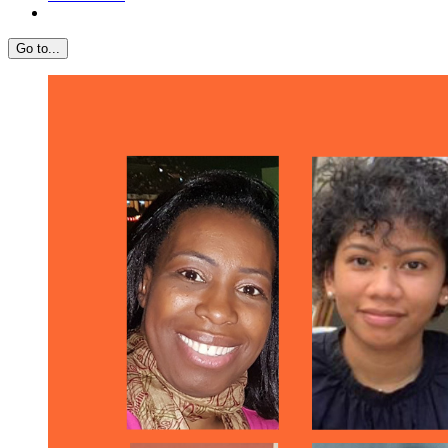
Go to...
View
Larger
Image