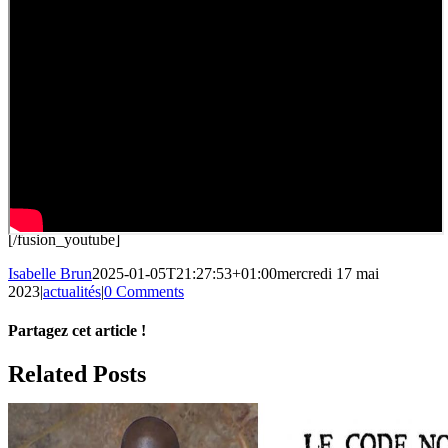
[/fusion_youtube]
Isabelle Brun
2025-01-05T21:27:53+01:00
mercredi 17 mai
2023
|
actualités
|
0 Comments
Partagez cet article !
Facebook
X
Reddit
LinkedIn
WhatsApp
Telegram
Tumblr
Pinterest
Vk
Xing
Email
Related Posts