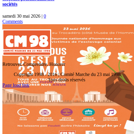
sociétés
samedi 30 mai 2026
|
0
Comments
Retrouver, Comprendre, Honorer
Copyright 1998 - 2016 | Comité Marche du 23 mai 1998
Tous droits réservés
Toggle
Page load link
Sliding
Go
Bar
to
Area
Top