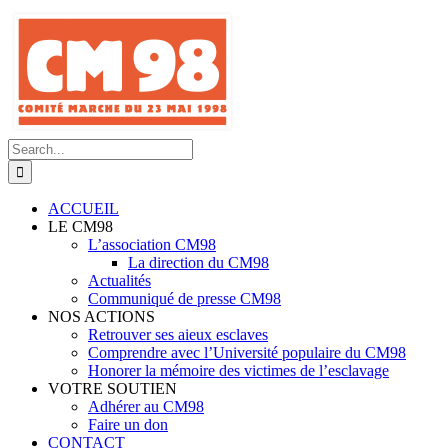
Skip
to
content
Search
for:
ACCUEIL
LE CM98
L’association CM98
La direction du CM98
Actualités
Communiqué de presse CM98
NOS ACTIONS
Retrouver ses aieux esclaves
Comprendre avec l’Université populaire du CM98
Honorer la mémoire des victimes de l’esclavage
VOTRE SOUTIEN
Adhérer au CM98
Faire un don
CONTACT