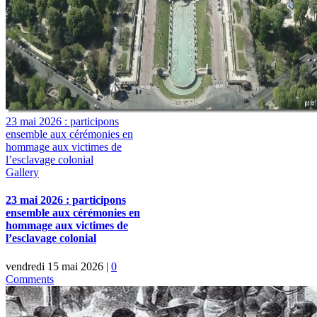
23 mai 2026 : participons
ensemble aux cérémonies en
hommage aux victimes de
l’esclavage colonial
Gallery
23 mai 2026 : participons
ensemble aux cérémonies en
hommage aux victimes de
l’esclavage colonial
vendredi 15 mai 2026
|
0
Comments