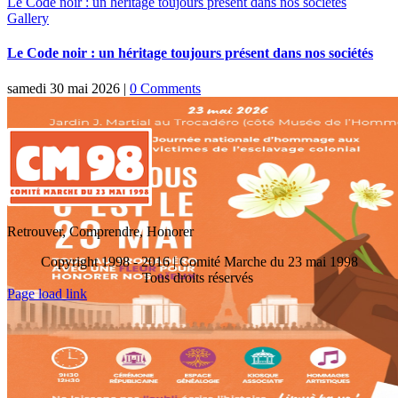
Le Code noir : un héritage toujours présent dans nos sociétés
Gallery
Le Code noir : un héritage toujours présent dans nos sociétés
samedi 30 mai 2026
|
0 Comments
Retrouver, Comprendre, Honorer
Copyright 1998 - 2016 | Comité Marche du 23 mai 1998
Tous droits réservés
Toggle
Page load link
Sliding
Go
Bar
to
Area
Top