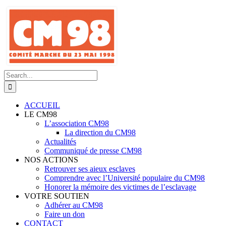
Skip
to
content
Search
for:
ACCUEIL
LE CM98
L’association CM98
La direction du CM98
Actualités
Communiqué de presse CM98
NOS ACTIONS
Retrouver ses aieux esclaves
Comprendre avec l’Université populaire du CM98
Honorer la mémoire des victimes de l’esclavage
VOTRE SOUTIEN
Adhérer au CM98
Faire un don
CONTACT