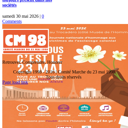
sociétés
samedi 30 mai 2026
|
0
Comments
Retrouver, Comprendre, Honorer
Copyright 1998 - 2016 | Comité Marche du 23 mai 1998
Tous droits réservés
Toggle
Page load link
Sliding
Go
Bar
to
Area
Top