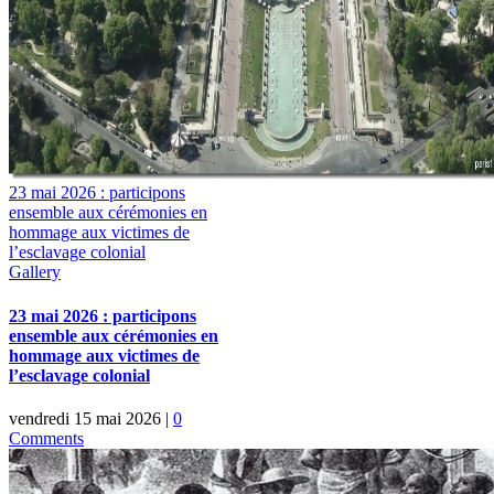
23 mai 2026 : participons
ensemble aux cérémonies en
hommage aux victimes de
l’esclavage colonial
Gallery
23 mai 2026 : participons
ensemble aux cérémonies en
hommage aux victimes de
l’esclavage colonial
vendredi 15 mai 2026
|
0
Comments