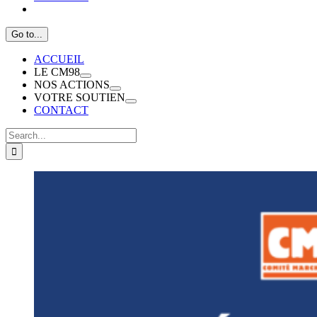
Go to...
ACCUEIL
LE CM98
NOS ACTIONS
VOTRE SOUTIEN
CONTACT
Search
for:
View
Larger
Image