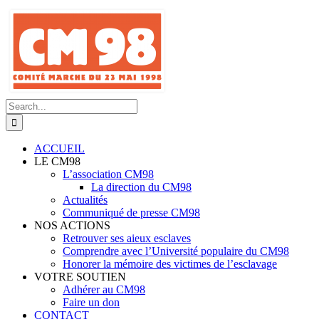
Skip
to
content
Search
for:
ACCUEIL
LE CM98
L’association CM98
La direction du CM98
Actualités
Communiqué de presse CM98
NOS ACTIONS
Retrouver ses aieux esclaves
Comprendre avec l’Université populaire du CM98
Honorer la mémoire des victimes de l’esclavage
VOTRE SOUTIEN
Adhérer au CM98
Faire un don
CONTACT