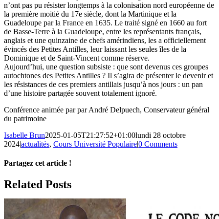
n’ont pas pu résister longtemps à la colonisation nord européenne de
la première moitié du 17e siècle, dont la Martinique et la
Guadeloupe par la France en 1635. Le traité signé en 1660 au fort
de Basse-Terre à la Guadeloupe, entre les représentants français,
anglais et une quinzaine de chefs amérindiens, les a officiellement
évincés des Petites Antilles, leur laissant les seules îles de la
Dominique et de Saint-Vincent comme réserve.
Aujourd’hui, une question subsiste : que sont devenus ces groupes
autochtones des Petites Antilles ? Il s’agira de présenter le devenir et
les résistances de ces premiers antillais jusqu’à nos jours : un pan
d’une histoire partagée souvent totalement ignoré.
Conférence animée par par André Delpuech, Conservateur général
du patrimoine
Isabelle Brun
2025-01-05T21:27:52+01:00
lundi 28 octobre
2024
|
actualités
,
Cours Université Populaire
|
0 Comments
Partagez cet article !
Facebook
X
Reddit
LinkedIn
WhatsApp
Telegram
Tumblr
Pinterest
Vk
Xing
Email
Related Posts