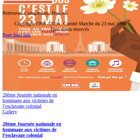
Retrouver, Comprendre, Honorer
Copyright 1998 - 2016 | Comité Marche du 23 mai 1998
Tous droits réservés
Toggle
Page load link
Sliding
Go
Bar
to
Area
Top
28ème Journée nationale en
hommage aux victimes de
l’esclavage colonial
Gallery
28ème Journée nationale en
hommage aux victimes de
l’esclavage colonial