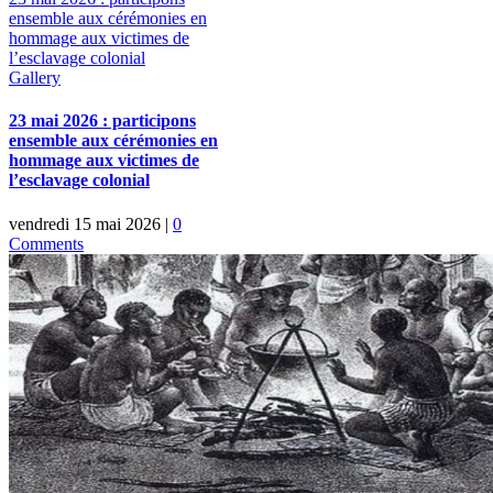
ensemble aux cérémonies en
hommage aux victimes de
l’esclavage colonial
Gallery
23 mai 2026 : participons
ensemble aux cérémonies en
hommage aux victimes de
l’esclavage colonial
vendredi 15 mai 2026
|
0
Comments