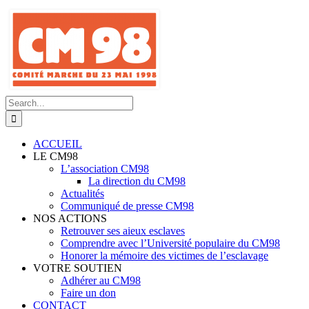
Skip
to
content
Search
for:
ACCUEIL
LE CM98
L’association CM98
La direction du CM98
Actualités
Communiqué de presse CM98
NOS ACTIONS
Retrouver ses aieux esclaves
Comprendre avec l’Université populaire du CM98
Honorer la mémoire des victimes de l’esclavage
VOTRE SOUTIEN
Adhérer au CM98
Faire un don
CONTACT