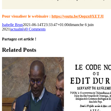
Pour visualiser le webinaire :
https://youtu.be/Qopzx0XETJI
Isabelle Brun
2021-06-14T23:33:47+01:00
dimanche 6 juin
2021
|
actualités
|
0 Comments
Partagez cet article !
Facebook
X
Reddit
LinkedIn
WhatsApp
Telegram
Tumblr
Pinterest
Vk
Xing
Email
Related Posts