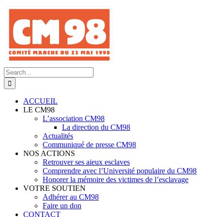
Skip
to
content
Search
for:
ACCUEIL
LE CM98
L’association CM98
La direction du CM98
Actualités
Communiqué de presse CM98
NOS ACTIONS
Retrouver ses aieux esclaves
Comprendre avec l’Université populaire du CM98
Honorer la mémoire des victimes de l’esclavage
VOTRE SOUTIEN
Adhérer au CM98
Faire un don
CONTACT