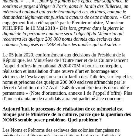
national
. » … «
…pour que jamais ne s’efface leur souffrance, je
soutiens le projet d’ériger à Paris, dans le Jardin des Tuileries, un
mémorial national qui rende hommage à ces victimes, comme le
demandent légitimement plusieurs acteurs de cette mémoire.
» Cet
engagement fort a été rappelé par le Premier ministre, Monsieur
PHILIPPE, le 10 Mai 2018 «
Dès lors, graver dans la pierre la
dignité de la personne humaine sera l’objectif du Mémorial qui
recensera les quelque 200 000 noms donnés aux esclaves des
colonies françaises en 1848 et dans les années qui ont suivi
. »
Le 05 juin 2020, conformément aux décisions du Président de la
République, les Ministères de l’Outre-mer et de la Culture lancent
l’appel d’offres international 2020-070M « pour la conception,
réalisation et installation d’une œuvre d’art en hommage aux
victimes de l’esclavage au sein du Jardin des Tuileries, sur lequel les
noms et prénoms des quelque 200 000 esclaves affranchis par le
décret d’abolition du 27 Avril 1848 devront être inscris de manière
permanente » (Note d’orientation, annexe 1 de l’appel d’offre). Plus
d’une soixantaine de candidats auraient participé à ce concours.
Aujourd’hui, le processus de réalisation de ce mémorial est
bloqué par le Ministère de la culture, parce que la question des
NOMS semble poser problème. Quel problème ?
Les Noms et Prénoms des esclaves des colonies françaises ne
méritent pas d’être gravés au prestigieux Jardin des Tuileries ?