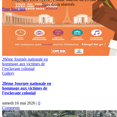
Tous droits réservés
Toggle
Page load link
Sliding
Go
Bar
to
Area
Top
28ème Journée nationale en
hommage aux victimes de
l’esclavage colonial
Gallery
28ème Journée nationale en
hommage aux victimes de
l’esclavage colonial
samedi 16 mai 2026
|
0
Comments