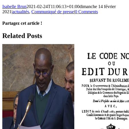
Isabelle Brun
2021-02-24T11:06:13+01:00
dimanche 14 février
2021
|
actualités
,
Communiqué de presse
|
0 Comments
Partagez cet article !
Facebook
X
Reddit
LinkedIn
WhatsApp
Telegram
Tumblr
Pinterest
Vk
Xing
Email
Related Posts