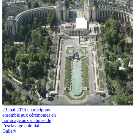
23 mai 2026 : participons
ensemble aux cérémonies en
hommage aux victimes de
l’esclavage colonial
Gallery