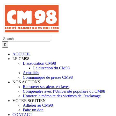
Skip
to
content
Search
for:
ACCUEIL
LE CM98
L’association CM98
La direction du CM98
Actualités
Communiqué de presse CM98
NOS ACTIONS
Retrouver ses aieux esclaves
Comprendre avec l’Université populaire du CM98
Honorer la mémoire des victimes de l’esclavage
VOTRE SOUTIEN
Adhérer au CM98
Faire un don
CONTACT