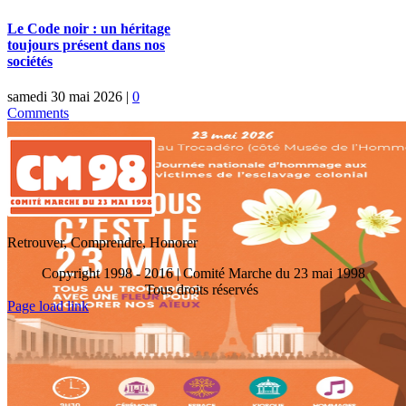
Le Code noir : un héritage
toujours présent dans nos
sociétés
samedi 30 mai 2026
|
0
Comments
Retrouver, Comprendre, Honorer
Copyright 1998 - 2016 | Comité Marche du 23 mai 1998
Tous droits réservés
Toggle
Page load link
Sliding
Go
Bar
to
Area
Top