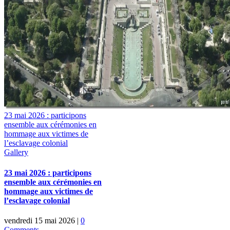
23 mai 2026 : participons
ensemble aux cérémonies en
hommage aux victimes de
l’esclavage colonial
Gallery
23 mai 2026 : participons
ensemble aux cérémonies en
hommage aux victimes de
l’esclavage colonial
vendredi 15 mai 2026
|
0
Comments