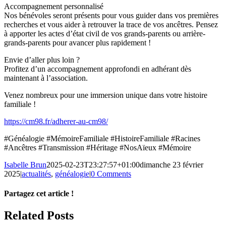
Accompagnement personnalisé
Nos bénévoles seront présents pour vous guider dans vos premières
recherches et vous aider à retrouver la trace de vos ancêtres. Pensez
à apporter les actes d’état civil de vos grands-parents ou arrière-
grands-parents pour avancer plus rapidement !
Envie d’aller plus loin ?
Profitez d’un accompagnement approfondi en adhérant dès
maintenant à l’association.
Venez nombreux pour une immersion unique dans votre histoire
familiale !
https://cm98.fr/adherer-au-cm98/
#Généalogie
#MémoireFamiliale
#HistoireFamiliale
#Racines
#Ancêtres
#Transmission
#Héritage
#NosAïeux
#Mémoire
Isabelle Brun
2025-02-23T23:27:57+01:00
dimanche 23 février
2025
|
actualités
,
généalogie
|
0 Comments
Partagez cet article !
Facebook
X
Reddit
LinkedIn
WhatsApp
Telegram
Tumblr
Pinterest
Vk
Xing
Email
Related Posts