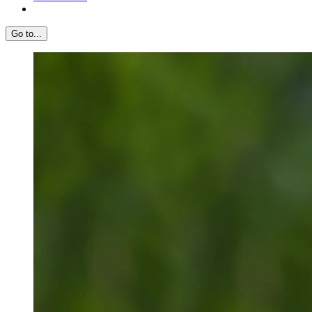
Go to...
View
Larger
Image