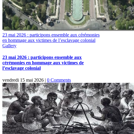
23 mai 2026 : participons ensemble aux cérémonies
en hommage aux victimes de l’esclavage colonial
Gallery
23 mai 2026 : participons ensemble aux
cérémonies en hommage aux victimes de
l’esclavage colonial
vendredi 15 mai 2026
|
0 Comments