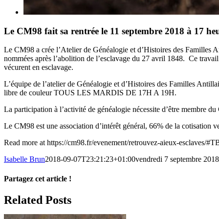
Le CM98 fait sa rentrée le 11 septembre 2018 à 17 he
Le CM98 a crée l’Atelier de Généalogie et d’Histoires des Familles An
nommées après l’abolition de l’esclavage du 27 avril 1848. Ce travail a
vécurent en esclavage.
L’équipe de l’atelier de Généalogie et d’Histoires des Familles Antil
libre de couleur TOUS LES MARDIS DE 17H A 19H.
La participation à l’activité de généalogie nécessite d’être membre d
Le CM98 est une association d’intérêt général, 66% de la cotisation ve
Read more at https://cm98.fr/evenement/retrouvez-aieux-esclaves
Isabelle Brun
2018-09-07T23:21:23+01:00
vendredi 7 septembre 2018
Partagez cet article !
Facebook
X
Reddit
LinkedIn
WhatsApp
Telegram
Tumblr
Pinterest
Vk
Xing
Email
Related Posts