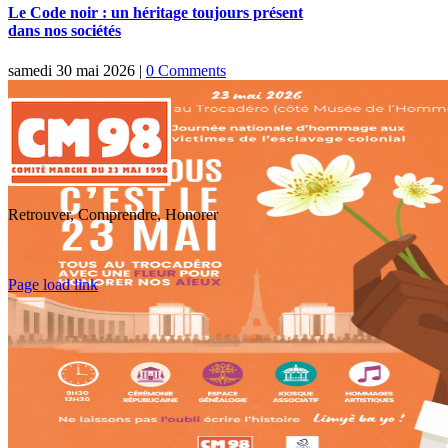
Le Code noir : un héritage toujours présent
dans nos sociétés
samedi 30 mai 2026
|
0 Comments
Retrouver, Comprendre, Honorer
Toggle
Page load link
Sliding
Go
Bar
to
Area
Top