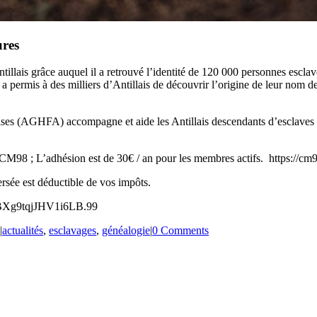
ures
tillais grâce auquel il a retrouvé l’identité de 120 000 personnes escl
 permis à des milliers d’Antillais de découvrir l’origine de leur nom de 
laises (AGHFA) accompagne et aide les Antillais descendants d’esclaves
u CM98 ; L’adhésion est de 30€ / an pour les membres actifs. https://cm
rsée est déductible de vos impôts.
/#TBXg9tqjJHV1i6LB.99
|
actualités
,
esclavages
,
généalogie
|
0 Comments