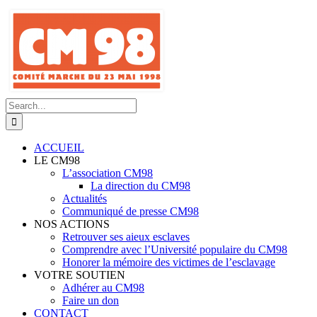
Skip
to
content
Search
for:
ACCUEIL
LE CM98
L’association CM98
La direction du CM98
Actualités
Communiqué de presse CM98
NOS ACTIONS
Retrouver ses aieux esclaves
Comprendre avec l’Université populaire du CM98
Honorer la mémoire des victimes de l’esclavage
VOTRE SOUTIEN
Adhérer au CM98
Faire un don
CONTACT