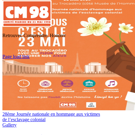
Retrouver, Comprendre, Honorer
Toggle
Page load link
Sliding
Go
Bar
to
Area
Top
28ème Journée nationale en hommage aux victimes
de l’esclavage colonial
Gallery