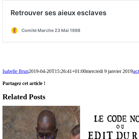
Isabelle Brun
2019-04-20T15:26:41+01:00
mercredi 9 janvier 2019
|
act
Partagez cet article !
Facebook
X
Reddit
LinkedIn
WhatsApp
Telegram
Tumblr
Pinterest
Vk
Xing
Email
Related Posts