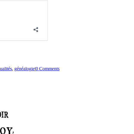
ualités
,
généalogie
|
0 Comments