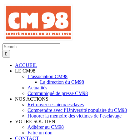
Skip
to
content
Search
for:
ACCUEIL
LE CM98
L’association CM98
La direction du CM98
Actualités
Communiqué de presse CM98
NOS ACTIONS
Retrouver ses aieux esclaves
Comprendre avec l’Université populaire du CM98
Honorer la mémoire des victimes de l’esclavage
VOTRE SOUTIEN
Adhérer au CM98
Faire un don
CONTACT