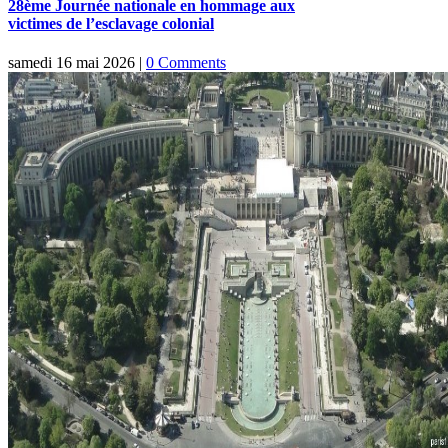
28ème Journée nationale en hommage aux
victimes de l’esclavage colonial
samedi 16 mai 2026
|
0 Comments