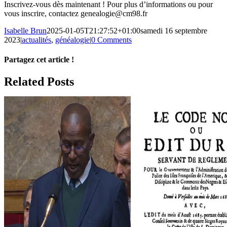
Inscrivez-vous dès maintenant ! Pour plus d’informations ou pour
vous inscrire, contactez genealogie@cm98.fr
Isabelle Brun
2025-01-05T21:27:52+01:00
samedi 16 septembre
2023
|
actualités
,
généalogie
|
0 Comments
Partagez cet article !
Facebook
X
Reddit
LinkedIn
WhatsApp
Telegram
Tumblr
Pinterest
Vk
Xing
Email
Related Posts