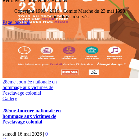
Retrouver, Comprendre, Honorer
Copyright 1998 - 2016 | Comité Marche du 23 mai 1998
Tous droits réservés
Toggle
Page load link
Sliding
Go
Bar
to
Area
Top
28ème Journée nationale en
hommage aux victimes de
l’esclavage colonial
Gallery
28ème Journée nationale en
hommage aux victimes de
l’esclavage colonial
samedi 16 mai 2026
|
0