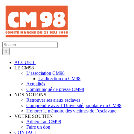
Skip
to
content
Search
for:
ACCUEIL
LE CM98
L’association CM98
La direction du CM98
Actualités
Communiqué de presse CM98
NOS ACTIONS
Retrouver ses aieux esclaves
Comprendre avec l’Université populaire du CM98
Honorer la mémoire des victimes de l’esclavage
VOTRE SOUTIEN
Adhérer au CM98
Faire un don
CONTACT