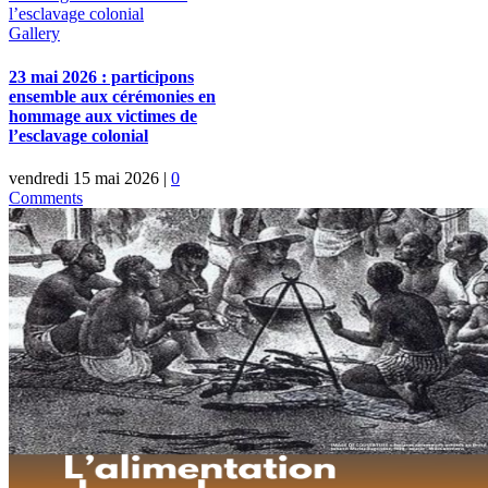
l’esclavage colonial
Gallery
23 mai 2026 : participons
ensemble aux cérémonies en
hommage aux victimes de
l’esclavage colonial
vendredi 15 mai 2026
|
0
Comments